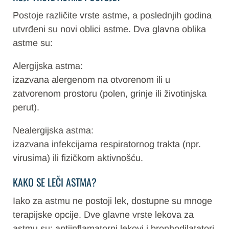
Postoje različite vrste astme, a poslednjih godina
utvrđeni su novi oblici astme. Dva glavna oblika
astme su:
Alergijska astma:
izazvana alergenom na otvorenom ili u
zatvorenom prostoru (polen, grinje ili životinjska
perut).
Nealergijska astma:
izazvana infekcijama respiratornog trakta (npr.
virusima) ili fizičkom aktivnošću.
KAKO SE LEČI ASTMA?
Iako za astmu ne postoji lek, dostupne su mnoge
terapijske opcije. Dve glavne vrste lekova za
astmu su: antiinflamatorni lekovi i bronhodilatatori