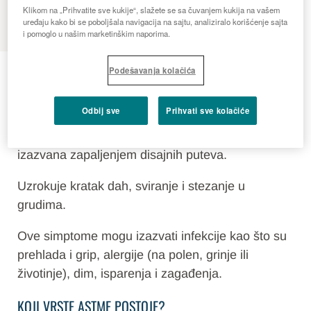
MENU
Klikom na „Prihvatite sve kukije“, slažete se sa čuvanjem kukija na vašem
uređaju kako bi se poboljšala navigacija na sajtu, analiziralo korišćenje sajta
i pomoglo u našim marketinškim naporima.
Astma
Podešavanja kolačića
ŠTA JE ASTMA?
Odbij sve
Prihvati sve kolačiće
Astma je hronična (dugotrajna) bolest pluća
izazvana zapaljenjem disajnih puteva.
Uzrokuje kratak dah, sviranje i stezanje u
grudima.
Ove simptome mogu izazvati infekcije kao što su
prehlada i grip, alergije (na polen, grinje ili
životinje), dim, isparenja i zagađenja.
KOJI VRSTE ASTME POSTOJE?