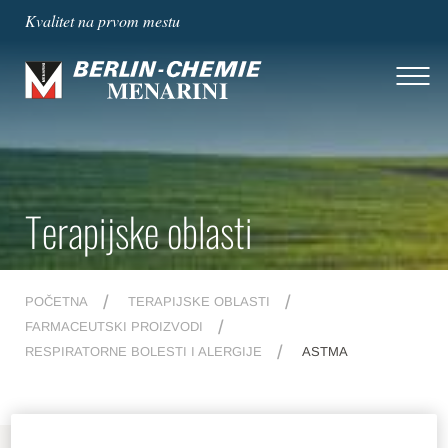
Kvalitet na prvom mestu
Terapijske oblasti
POČETNA
TERAPIJSKE OBLASTI
FARMACEUTSKI PROIZVODI
RESPIRATORNE BOLESTI I ALERGIJE
ASTMA